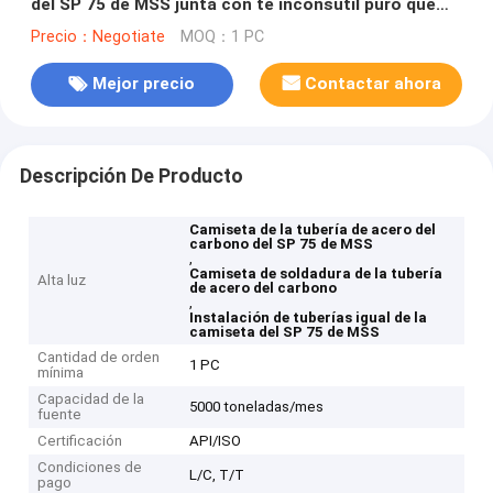
del SP 75 de MSS junta con te inconsútil puro que
cabe
Precio：Negotiate
MOQ：1 PC
Mejor precio
Contactar ahora
Descripción De Producto
Camiseta de la tubería de acero del
carbono del SP 75 de MSS
,
Camiseta de soldadura de la tubería
Alta luz
de acero del carbono
,
Instalación de tuberías igual de la
camiseta del SP 75 de MSS
Cantidad de orden
1 PC
mínima
Capacidad de la
5000 toneladas/mes
fuente
Certificación
API/ISO
Condiciones de
L/C, T/T
pago