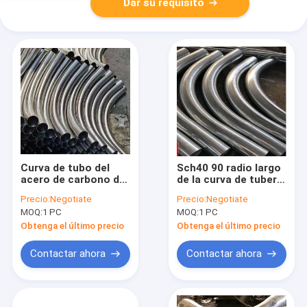
Dar su requisito
Curva de tubo del
Sch40 90 radio largo
acero de carbono del
de la curva de tubería
estruendo 2605 3D
de acero del carbono
Precio:
Negotiate
Precio:
Negotiate
5D 90 grados
del grado 5D 2.5D
MOQ:
1 PC
MOQ:
1 PC
Obtenga el último precio
Obtenga el último precio
Contactar ahora
Contactar ahora