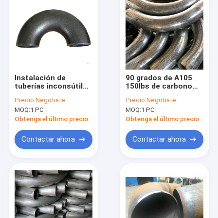
Instalación de
90 grados de A105
tuberías inconsútil
150lbs de carbono
pura de la pintura del
del acero de la curva
Precio:
Negotiate
Precio:
Negotiate
negro de la curva del
de la instalación de
MOQ:
1 PC
MOQ:
1 PC
acero de carbono
tuberías maleable
Sch40
Obtenga el último precio
Obtenga el último precio
Contactar ahora
Contactar ahora
Inicio
Productos
Sobre nosotros