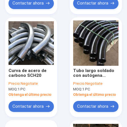
Contactar ahora
Contactar ahora
Curva de acero de
Tubo largo soldado
carbono SCH20
con autógena
extremo inconsútil
Precio:
Negotiate
Precio:
Negotiate
del grado 2.5D de la
MOQ:
1 PC
MOQ:
1 PC
curva 90 del acero de
carbono del radio
Obtenga el último precio
Obtenga el último precio
Contactar ahora
Contactar ahora