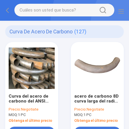
Curva De Acero De Carbono
(127)
Curva del acero de
acero de carbono 8D
carbono del ANSI
curva larga del radio
B16.9
de 45 grados
Precio:
Negotiate
Precio:
Negotiate
MOQ:
1 PC
MOQ:
1 PC
Obtenga el último precio
Obtenga el último precio