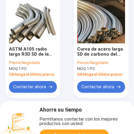
ASTM A105 radio
Curva de acero larga
largo R3D 5D de la
5D de carbono del
curva del acero de
radio ASTM A234
Precio:
Negotiate
Precio:
Negotiate
carbono de 90
tubería de acero de
MOQ:
1 PC
MOQ:
1 PC
grados
90 grados
Obtenga el último precio
Obtenga el último precio
Contactar ahora
Contactar ahora
Ahorre su tiempo
Permítanos contactar con los mejores
productos con usted.