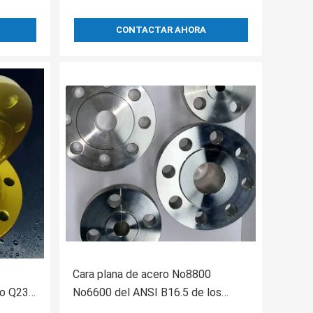
CONTACTAR AHORA
Cara plana de acero No8800
lo Q235
No6600 del ANSI B16.5 de los
inar
rebordes S0 Rjf de carbono de la