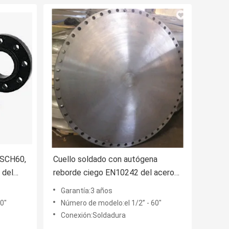
 SCH60,
Cuello soldado con autógena
 del
reborde ciego EN10242 del acero
de carbono del tubo de A234WPC
Garantía:3 años
en la placa doble en blanco
0"
Número de modelo:el 1/2” - 60"
Conexión:Soldadura