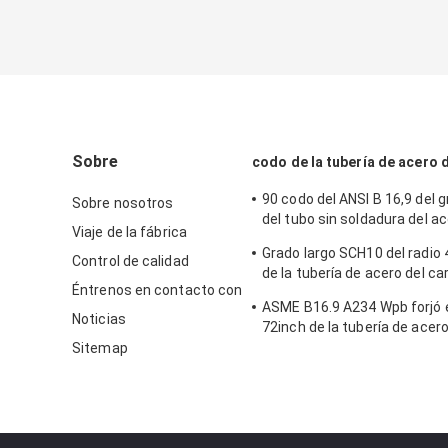
Sobre
codo de la tubería de acero 
90 codo del ANSI B 16,9 del 
Sobre nosotros
del tubo sin soldadura del a
Viaje de la fábrica
carbono los 8in
Grado largo SCH10 del radio 
Control de calidad
de la tubería de acero del ca
Éntrenos en contacto con
soldadura a tope
ASME B16.9 A234 Wpb forjó e
Noticias
72inch de la tubería de acer
Sitemap