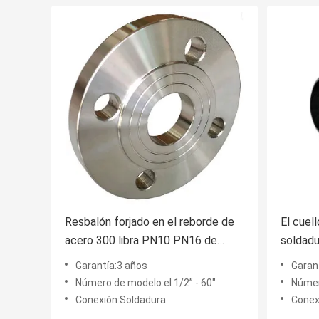
Resbalón forjado en el reborde de
El cuel
acero 300 libra PN10 PN16 de
soldadu
carbono
carbon
Garantía:3 años
Garan
reborde
Número de modelo:el 1/2” - 60"
Númer
Conexión:Soldadura
Conex