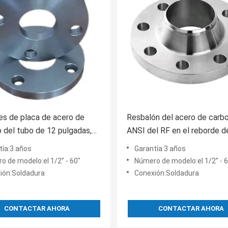
s de placa de acero de
Resbalón del acero de carb
 del tubo de 12 pulgadas,
ANSI del RF en el reborde d
00 del reborde de placa del
cuello de la soldadura, clas
tía:3 años
Garantía:3 años
el estruendo PN16
del reborde ciego DN100
o de modelo:el 1/2” - 60"
Número de modelo:el 1/2” - 6
ión:Soldadura
Conexión:Soldadura
CONTACTAR AHORA
CONTACTAR AHORA