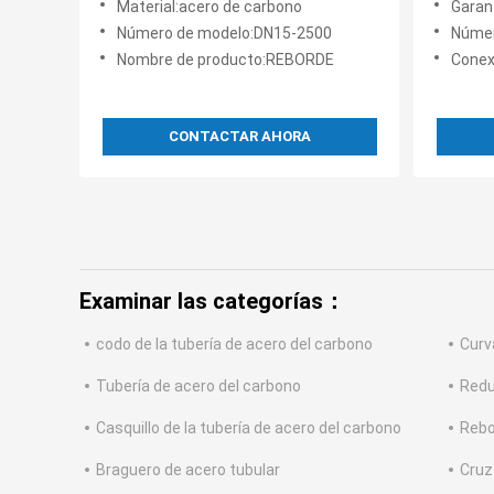
Material:acero de carbono
Garan
carbono de la placa
tubería
Número de modelo:DN15-2500
Númer
Nombre de producto:REBORDE
Conex
CONTACTAR AHORA
Examinar las categorías：
codo de la tubería de acero del carbono
Curv
Tubería de acero del carbono
Redu
Casquillo de la tubería de acero del carbono
Rebo
Braguero de acero tubular
Cruz