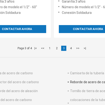
tía:3 años
Garantía:3 años
s la instalación en existencia
del ANSI B16.5
o de modelo:el 1/2” - 60"
Número de modelo:el 1/2” - 6
ión:Soldadura
Conexión:Soldadura
CONTACTAR AHORA
CONTACTAR AHORA
Page 3 of 4
|<
<<
1
2
3
4
>>
>|
a de acero de carbono
Camiseta de la tubería
ctor del acero de carbono
Reborde de acero de c
rde del acero de aleación
Tornillo de tierra de ac
 del acero de carbono
colocaciones de la tube