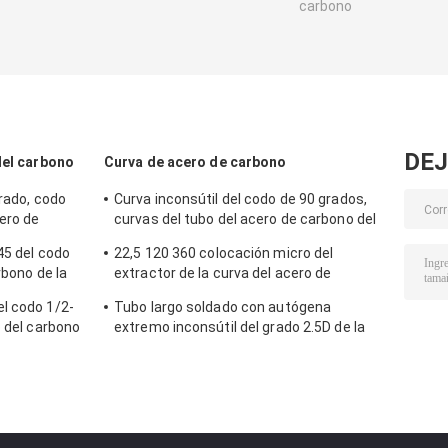
carbono
DEJ
del carbono
Curva de acero de carbono
grado, codo
Curva inconsútil del codo de 90 grados,
cero de
curvas del tubo del acero de carbono del
STD
45 del codo
22,5 120 360 colocación micro del
rbono de la
extractor de la curva del acero de
carbono del grado A420
l codo 1/2-
Tubo largo soldado con autógena
o del carbono
extremo inconsútil del grado 2.5D de la
curva 90 del acero de carbono del radio