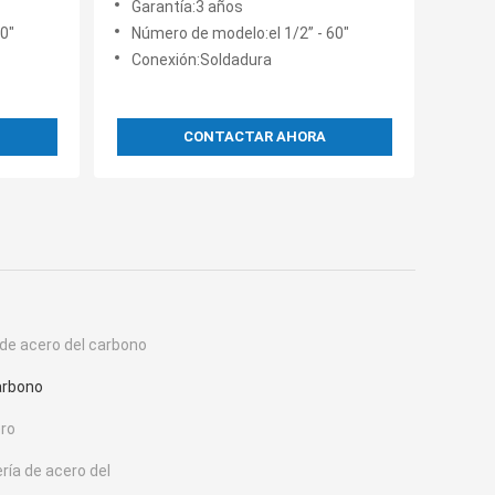
Garantía:3 años
base A105 del níquel
0"
Número de modelo:el 1/2” - 60"
Conexión:Soldadura
CONTACTAR AHORA
 de acero del carbono
arbono
ero
ría de acero del