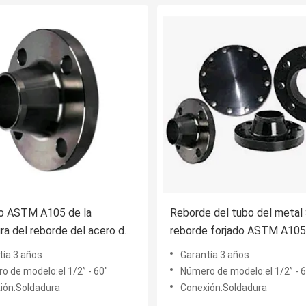
lo ASTM A105 de la
Reborde del tubo del metal
ra del reborde del acero de
reborde forjado ASTM A105
o de SCH40 SCH80 forjó los
cuello de la soldadura
tía:3 años
Garantía:3 años
s de acero
o de modelo:el 1/2” - 60"
Número de modelo:el 1/2” - 6
ión:Soldadura
Conexión:Soldadura