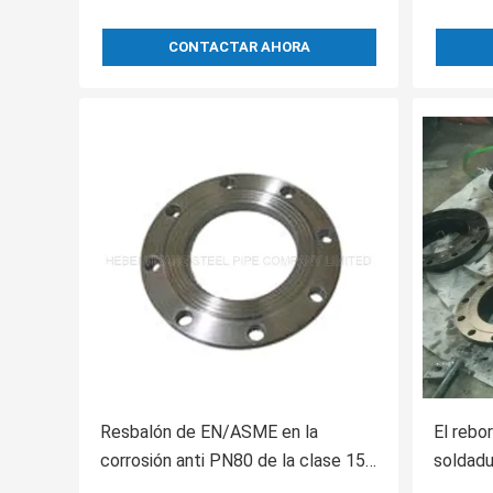
CONTACTAR AHORA
Resbalón de EN/ASME en la
El rebo
corrosión anti PN80 de la clase 150
soldadu
del reborde A105 del acero de
Astm B1