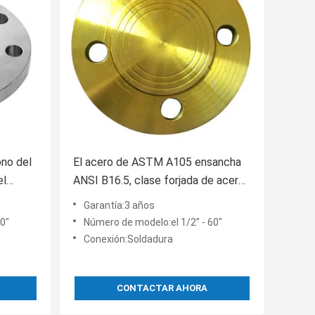
ono del
El acero de ASTM A105 ensancha
el
ANSI B16.5, clase forjada de acero
e 150
900 del reborde ciego de carbono
Garantía:3 años
0"
Número de modelo:el 1/2” - 60"
Conexión:Soldadura
CONTACTAR AHORA