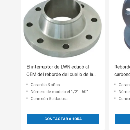
El interruptor de LWN educó al
Reborde
OEM del reborde del cuello de la
carbono
soldadura de la cara para la tubería
clase 6
Garantía:3 años
Garan
de acero inoxidable
tubo d
Número de modelo:el 1/2” - 60"
Númer
Conexión:Soldadura
Conex
CONTACTAR AHORA